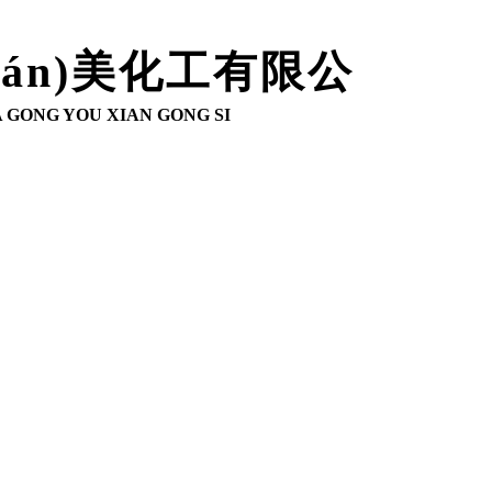
uán)美化工
有限公
A GONG YOU XIAN GONG SI