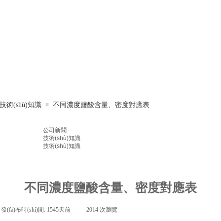
技術(shù)知識
不同濃度鹽酸含量、密度對應表
≡
公司新聞
技術(shù)知識
技術(shù)知識
不同濃度鹽酸含量、密度對應表
發(fā)布時(shí)間:
1545天前
|
2014
次瀏覽