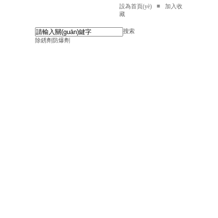
設為首頁(yè)
≡
加入收
藏
搜索
除銹劑
防爆劑