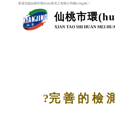
歡迎光臨
仙桃市環(huán)美化工有限公司
網(wǎng)站！
仙桃市
環(h
XIAN TAO SHI HUAN MEI HU
司
網(wǎng)站首頁(yè)
關(guān)于我們
產(chǎn)品展示
客戶(hù)案例
新聞動(dòng)態(tài)
技術(shù)知識
在線(xiàn)留言
聯(lián)系我們
?
完 善 的 檢 