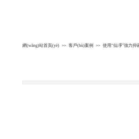
網(wǎng)站首頁(yè)
客戶(hù)案例
使用“仙凈”強力抑
>>
>>