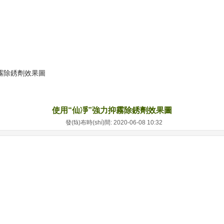
霧除銹劑效果圖
使用“仙凈”強力抑霧除銹劑效果圖
發(fā)布時(shí)間: 2020-06-08 10:32